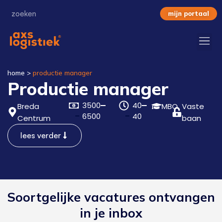
mijn portaal
home
>
productie manager
Productie manager
3500
40
Breda
MBO
Vaste
6500
40
Centrum
baan
lees verder
Soortgelijke vacatures ontvangen
in je inbox