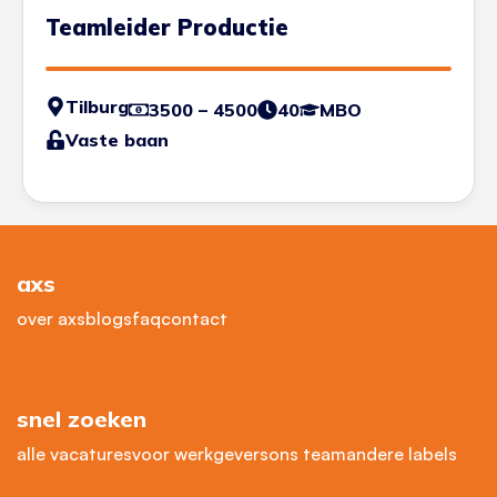
Teamleider Productie
Tilburg
3500 – 4500
40
MBO
Vaste baan
axs
over axs
blogs
faq
contact
snel zoeken
alle vacatures
voor werkgevers
ons team
andere labels