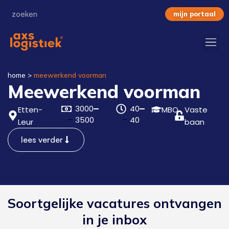
mijn portaal
home
>
meewerkend voorman
Meewerkend voorman
3000
40
Etten-
MBO
Vaste
3500
40
Leur
baan
lees verder
Soortgelijke vacatures ontvangen
in je inbox