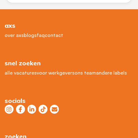
axs
over axs
blogs
faq
contact
snel zoeken
alle vacatures
voor werkgevers
ons team
andere labels
socials
zoeken