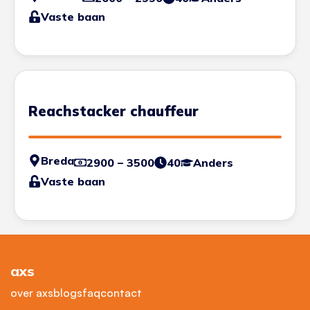
Vaste baan
Reachstacker chauffeur
Breda
2900 – 3500
40
Anders
Vaste baan
axs
over axs
blogs
faq
contact