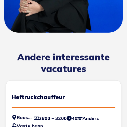
Andere interessante
vacatures
Heftruckchauffeur
Roosendaal
2800 – 3200
40
Anders
Vaste baan