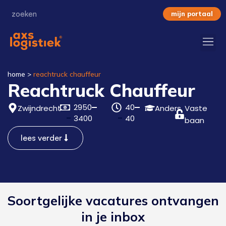
mijn portaal
home
>
reachtruck chauffeur
Reachtruck Chauffeur
2950
40
Zwijndrecht
Anders
Vaste
3400
40
baan
lees verder
Soortgelijke vacatures ontvangen
in je inbox