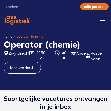
mijn portaal
home
>
operator (chemie)
Operator (chemie)
2950
40
Zwijndrecht
Anders
Vaste
3550
40
baan
lees verder
Soortgelijke vacatures ontvangen
in je inbox