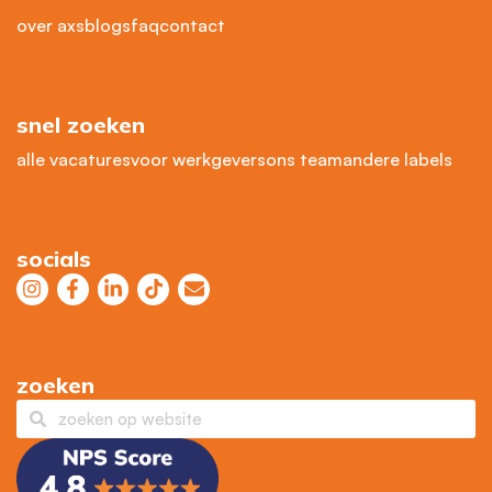
over axs
blogs
faq
contact
snel zoeken
alle vacatures
voor werkgevers
ons team
andere labels
socials
zoeken