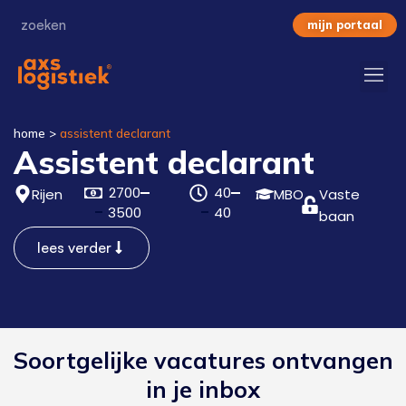
mijn portaal
home
>
assistent declarant
Assistent declarant
2700
40
Rijen
MBO
Vaste
3500
40
baan
lees verder
Soortgelijke vacatures ontvangen
in je inbox