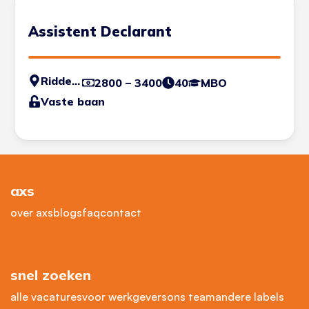
Assistent Declarant
Ridderkerk
2800 – 3400
40
MBO
Vaste baan
axs
over axs
blogs
faq
contact
snel zoeken
alle vacatures
voor werkgevers
ons team
andere labels