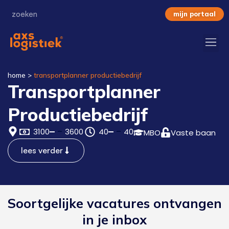
mijn portaal
home
>
transportplanner productiebedrijf
Transportplanner
Productiebedrijf
3100
3600
40
40
MBO
Vaste baan
lees verder
Soortgelijke vacatures ontvangen
in je inbox