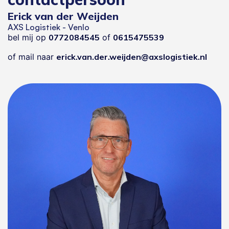
Erick van der Weijden
AXS Logistiek - Venlo
bel mij op
0772084545
of
0615475539
of mail naar
erick.van.der.weijden@axslogistiek.nl