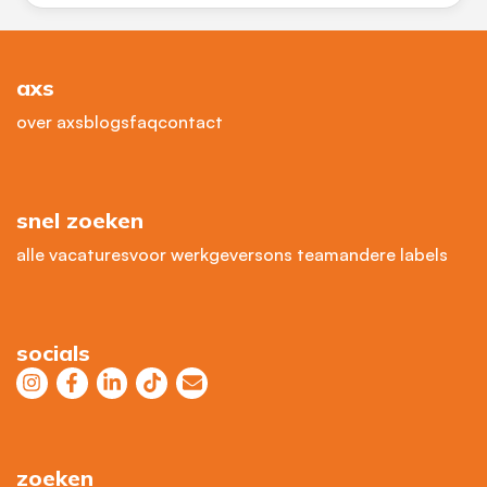
axs
over axs
blogs
faq
contact
snel zoeken
alle vacatures
voor werkgevers
ons team
andere labels
socials
zoeken