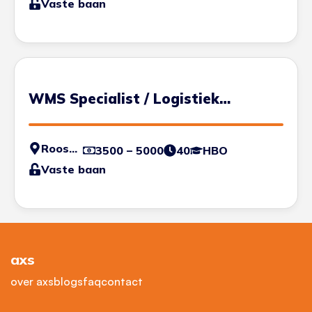
Vaste baan
WMS Specialist / Logistiek
Engineer
Roosendaal
3500 – 5000
40
HBO
Vaste baan
axs
over axs
blogs
faq
contact