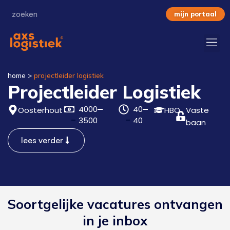
mijn portaal
home
>
projectleider logistiek
Projectleider Logistiek
4000
40
Oosterhout
HBO
Vaste
3500
40
baan
lees verder
Soortgelijke vacatures ontvangen
in je inbox