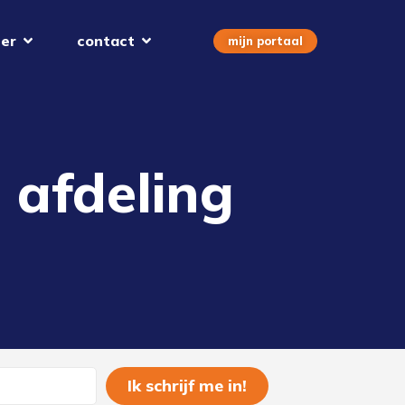
er
contact
mijn portaal
 afdeling