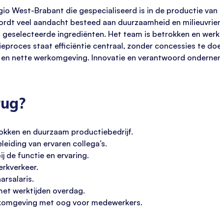
egio West-Brabant die gespecialiseerd is in de productie va
ordt veel aandacht besteed aan duurzaamheid en milieuvrie
eselecteerde ingrediënten. Het team is betrokken en werkt
proces staat efficiëntie centraal, zonder concessies te doe
ge en nette werkomgeving. Innovatie en verantwoord ondernem
rug?
rokken en duurzaam productiebedrijf.
eiding van ervaren collega’s.
j de functie en ervaring.
rkverkeer.
arsalaris.
met werktijden overdag.
rkomgeving met oog voor medewerkers.