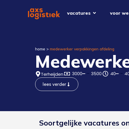
vacatures
voor we
home
>
medewerker verpakkingen afdeling
Medewerker
3000
3500
40
4
Terheijden
lees verder
Soortgelijke vacatures o