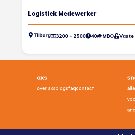
Logistiek Medewerker
Tilburg
3200 – 2500
40
MBO
Vaste
axs
sn
over axs
blogs
faq
contact
all
voo
and