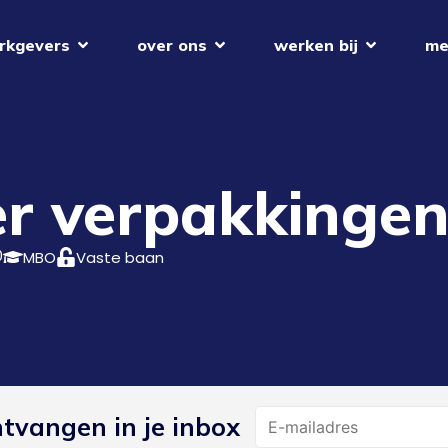
rkgevers
over ons
werken bij
me
 verpakkingen
0
MBO
Vaste baan
Name
ntvangen in je inbox