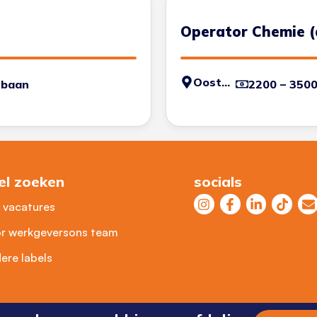
Operator Chemie (
Oosterhout
 baan
2200 – 350
el zoeken
socials
e vacatures
r werkgevers
ons team
ere labels