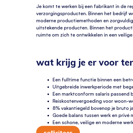
Je komt te werken bij een fabrikant in de r
verzorgingsproducten. Binnen het bedrijf w
moderne productiemethoden en zorgvuldig g
uitstekende producten. Binnen het productie
ruimte om zich te ontwikkelen in een veili
wat krijg je er voor te
Een fulltime functie binnen een bet
Uitgebreide inwerkperiode met begel
Een marktconform salaris passend bi
Reiskostenvergoeding voor woon-we
8% vakantiegeld bovenop je bruto ja
Goede balans tussen werk en privé 
Een schone, veilige en moderne we
solliciteer