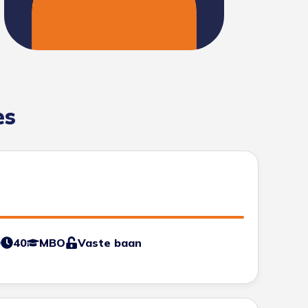
es
0
40
MBO
Vaste baan