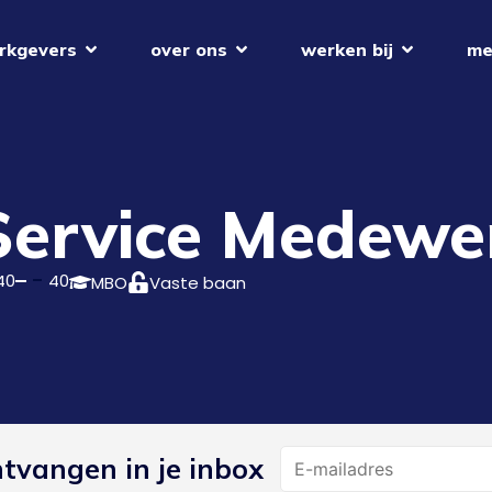
rkgevers
over ons
werken bij
me
Service Medewe
40
40
MBO
Vaste baan
Name
ntvangen in je inbox