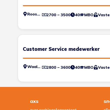
Roosendaal
2700 – 3500
40
MBO
Vaste
Customer Service medewerker
Waalwijk
2800 – 3600
40
MBO
Vaste
axs
sn
over axs
blogs
faq
contact
all