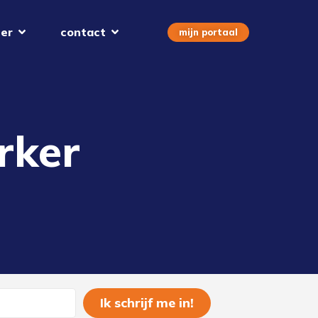
er
contact
mijn portaal
rker