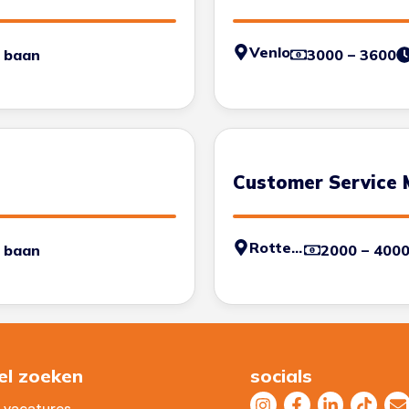
Venlo
 baan
3000 – 3600
Customer Service
Rotterdam
 baan
2000 – 400
el zoeken
socials
e vacatures