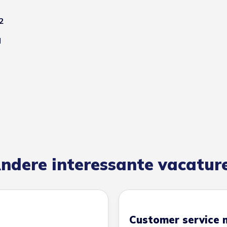
2
l
ndere interessante vacatur
Customer service