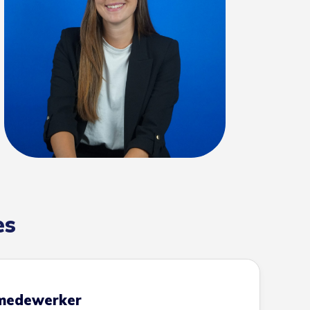
es
 medewerker