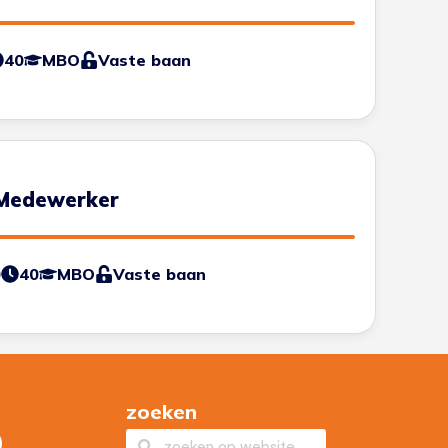
40
MBO
Vaste baan
 Medewerker
0
40
MBO
Vaste baan
zoeken