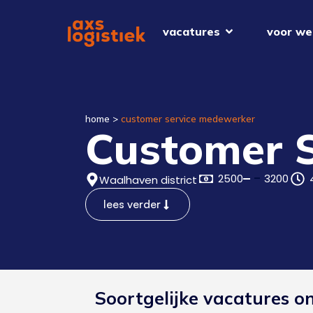
vacatures
voor we
home
>
customer service medewerker
Customer 
2500
3200
Waalhaven district
lees verder
Soortgelijke vacatures o