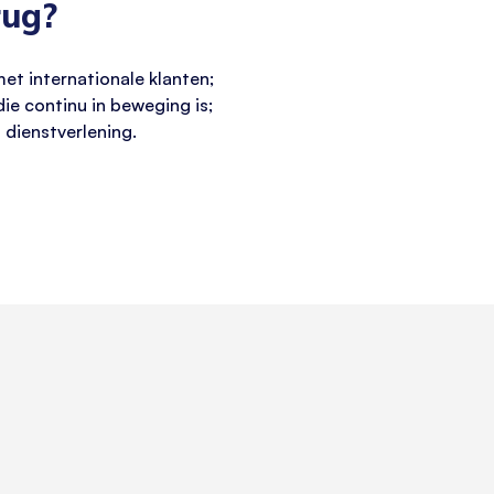
rug?
et internationale klanten;
ie continu in beweging is;
 dienstverlening.