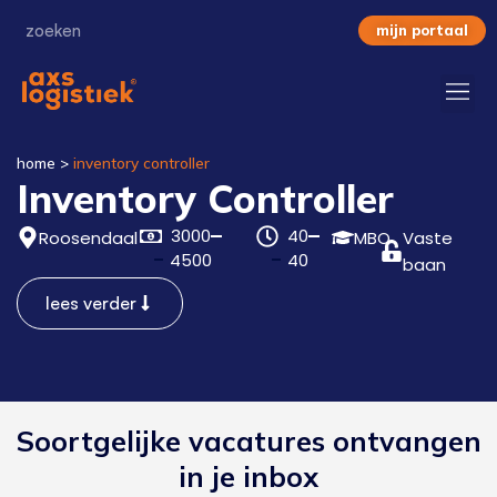
mijn portaal
home
>
inventory controller
Inventory Controller
3000
40
Roosendaal
MBO
Vaste
4500
40
baan
lees verder
Soortgelijke vacatures ontvangen
in je inbox