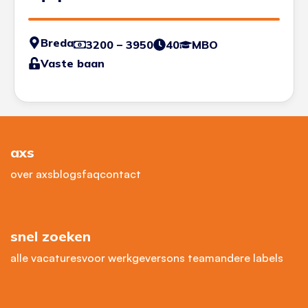
Breda
3200 – 3950
40
MBO
Vaste baan
axs
over axs
blogs
faq
contact
snel zoeken
alle vacatures
voor werkgevers
ons team
andere labels