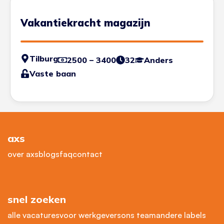
Vakantiekracht magazijn
Tilburg
2500 – 3400
32
Anders
Vaste baan
axs
over axs
blogs
faq
contact
snel zoeken
alle vacatures
voor werkgevers
ons team
andere labels