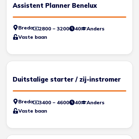
Assistent Planner Benelux
Breda
2800 – 3200
40
Anders
Vaste baan
Duitstalige starter / zij-instromer
Breda
3400 – 4600
40
Anders
Vaste baan