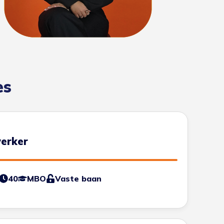
es
erker
40
MBO
Vaste baan