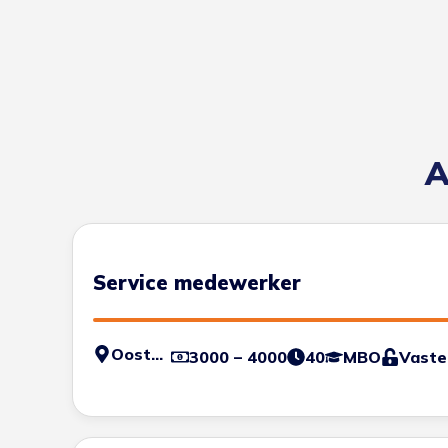
A
Service medewerker
Oosterhout
3000 – 4000
40
MBO
Vaste