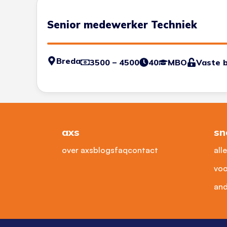
Senior medewerker Techniek
Breda
3500 – 4500
40
MBO
Vaste 
axs
sn
over axs
blogs
faq
contact
all
voo
and