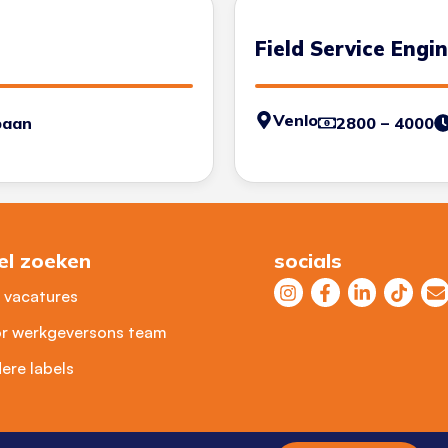
Field Service Engi
Venlo
baan
2800 – 4000
el zoeken
socials
e vacatures
r werkgevers
ons team
ere labels