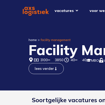
vacatures
voor we
home
>
facility management
Facility M
3100
3850
40
40
MBO
lees verder
Soortgelijke vacatures o