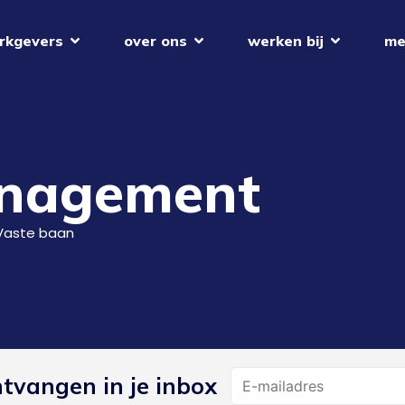
rkgevers
over ons
werken bij
me
anagement
Vaste baan
Name
ntvangen in je inbox