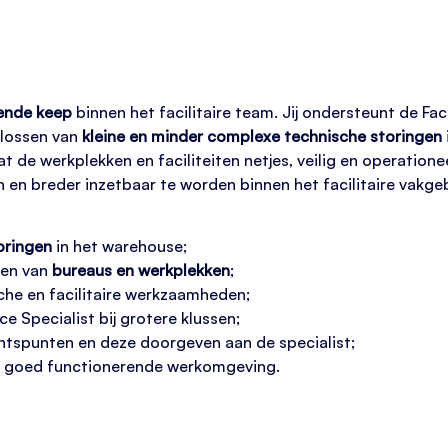
ende keep
binnen het facilitaire team. Jij ondersteunt de Facil
plossen van
kleine en minder complexe technische storingen
de werkplekken en faciliteiten netjes, veilig en operationeel b
n en breder inzetbaar te worden binnen het facilitaire vakge
oringen
in het warehouse;
sen van
bureaus en werkplekken
;
che en facilitaire werkzaamheden;
e Specialist bij grotere klussen;
htspunten en deze doorgeven aan de specialist;
 en goed functionerende werkomgeving.