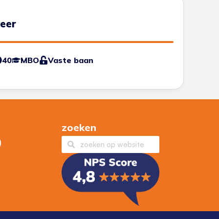
neer
40
MBO
Vaste baan
zoeken