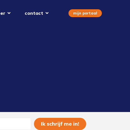
er
contact
mijn portaal