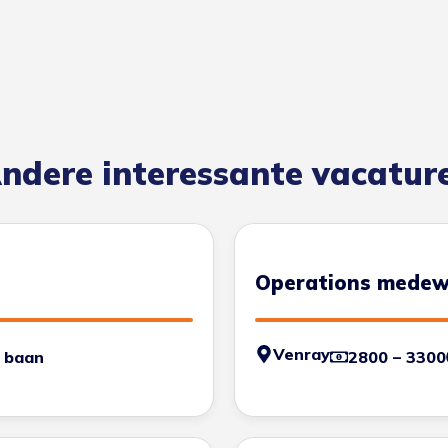
ndere interessante vacatur
Operations medew
Venray
 baan
2800 – 3300