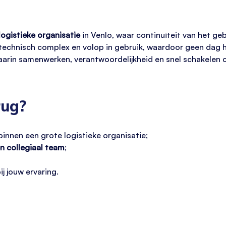
ogistieke organisatie
in Venlo, waar continuïteit van het ge
is technisch complex en volop in gebruik, waardoor geen dag h
arin samenwerken, verantwoordelijkheid en snel schakelen c
rug?
 binnen een grote logistieke organisatie;
en collegiaal team
;
j jouw ervaring.