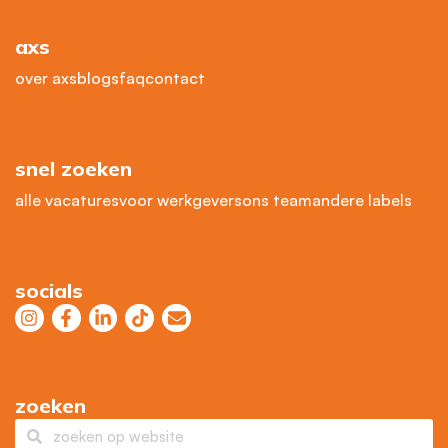
axs
over axs
blogs
faq
contact
snel zoeken
alle vacatures
voor werkgevers
ons team
andere labels
socials
zoeken