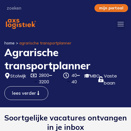
mijn portaal
home
>
agrarische transportplanner
Agrarische
transportplanner
2800
40
Stolwijk
MBO
Vaste
3200
40
baan
lees verder
Soortgelijke vacatures ontvangen
in je inbox