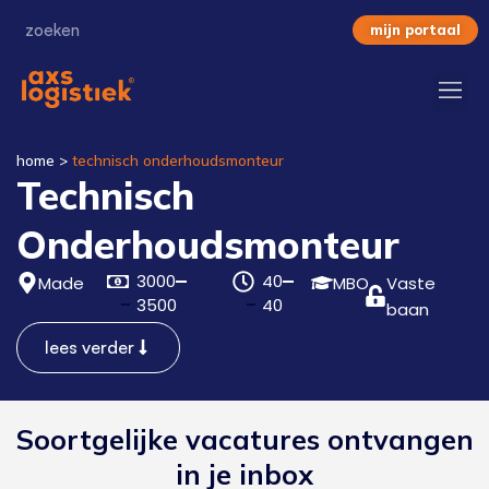
mijn portaal
home
>
technisch onderhoudsmonteur
Technisch
Onderhoudsmonteur
3000
40
Made
MBO
Vaste
3500
40
baan
lees verder
Soortgelijke vacatures ontvangen
in je inbox