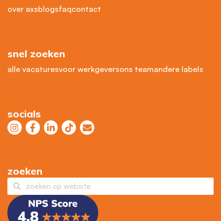
over axs
blogs
faq
contact
snel zoeken
alle vacatures
voor werkgevers
ons team
andere labels
socials
zoeken