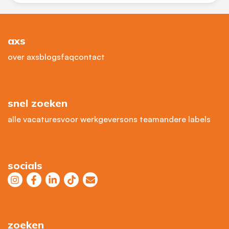
axs
over axs
blogs
faq
contact
snel zoeken
alle vacatures
voor werkgevers
ons team
andere labels
socials
zoeken