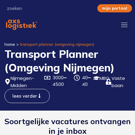
mijn portaal
home
>
transport planner (omgeving nijmegen)
Transport Planner
(Omgeving Nijmegen)
3000
40
Nijmegen-
MBO
Vaste
4500
40
Midden
baan
lees verder
Soortgelijke vacatures ontvangen
in je inbox