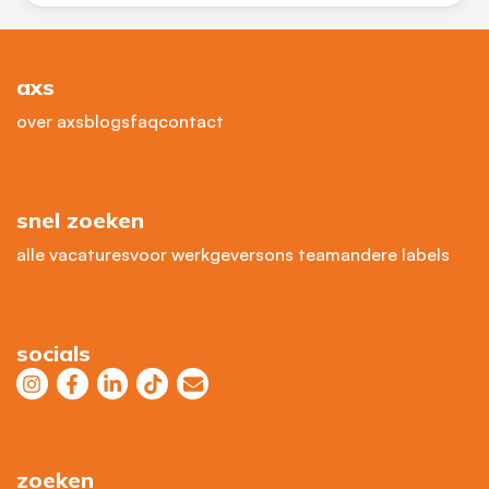
axs
over axs
blogs
faq
contact
snel zoeken
alle vacatures
voor werkgevers
ons team
andere labels
socials
zoeken