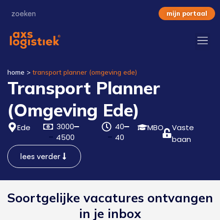
mijn portaal
home
>
transport planner (omgeving ede)
Transport Planner
(Omgeving Ede)
3000
40
Ede
MBO
Vaste
4500
40
baan
lees verder
Soortgelijke vacatures ontvangen
in je inbox