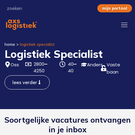
mijn portaal
home
>
logistiek specialist
Logistiek Specialist
2800
40
Oss
Anders
Vaste
4250
40
baan
lees verder
Soortgelijke vacatures ontvangen
in je inbox