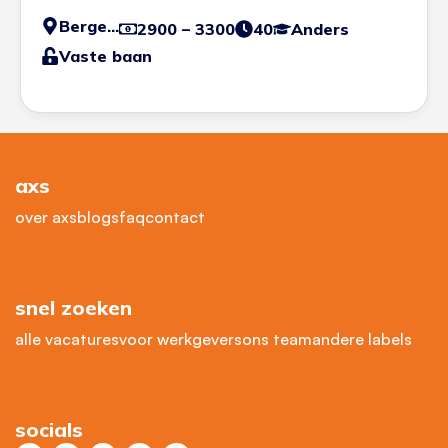
Bergen op Zoom
2900 – 3300
40
Anders
Vaste baan
axs
over axs
blogs
faq
contact
snel zoeken
alle vacatures
voor werkgevers
ons team
andere labels
socials