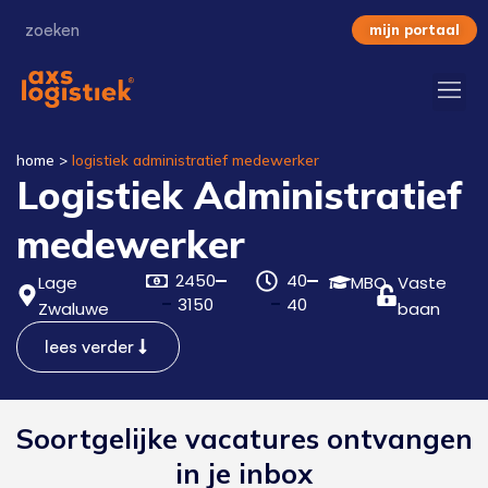
mijn portaal
home
>
logistiek administratief medewerker
Logistiek Administratief
medewerker
2450
40
Lage
MBO
Vaste
3150
40
Zwaluwe
baan
lees verder
Soortgelijke vacatures ontvangen
in je inbox