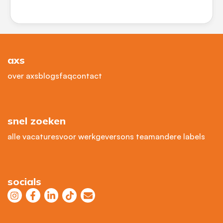
axs
over axs
blogs
faq
contact
snel zoeken
alle vacatures
voor werkgevers
ons team
andere labels
socials