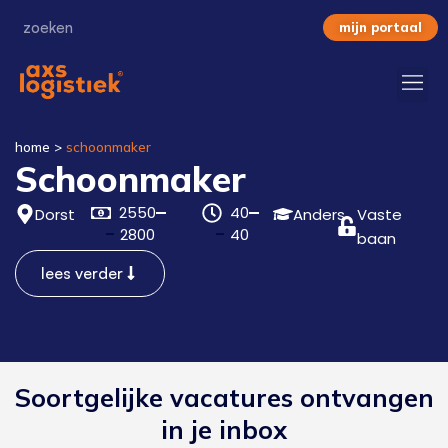
mijn portaal
home
>
schoonmaker
Schoonmaker
2550
40
Dorst
Anders
Vaste
2800
40
baan
lees verder
Soortgelijke vacatures ontvangen
in je inbox