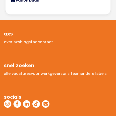
Vaste baan
axs
over axs
blogs
faq
contact
snel zoeken
alle vacatures
voor werkgevers
ons team
andere labels
socials