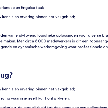
landse en Engelse taal;
 kennis en ervaring binnen het vakgebied;
eden van end-to-end logistieke oplossingen voor diverse br
k te maken. Met circa 6.000 medewerkers is dit een toonaan
tdagende en dynamische werkomgeving waar professionele on
rug?
 kennis en ervaring binnen het vakgebied;
ng waarin je jezelf kunt ontwikkelen;
ekering, de mogelijkheid tot deelname aan een collectieve