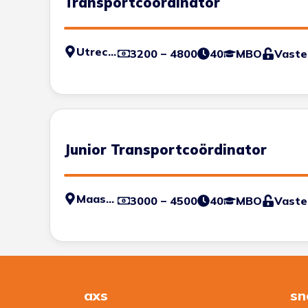
Transportcoördinator
Utrecht
3200 – 4800
40
MBO
Vaste
Junior Transportcoördinator
Maastricht
3000 – 4500
40
MBO
Vaste
axs
sn