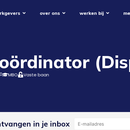
rkgevers
over ons
werken bij
me
oördinator (Dis
0
MBO
Vaste baan
Name
ntvangen in je inbox