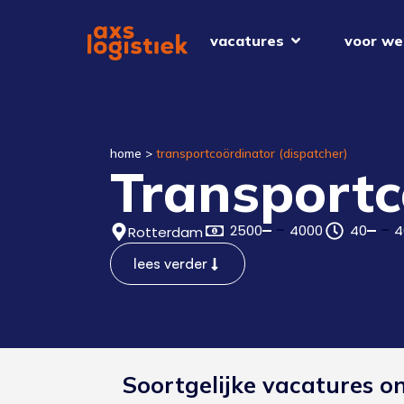
vacatures
voor we
home
>
transportcoördinator (dispatcher)
Transportc
2500
4000
40
4
Rotterdam
lees verder
Soortgelijke vacatures o