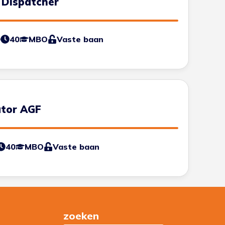
 Dispatcher
0
40
MBO
Vaste baan
ator AGF
40
MBO
Vaste baan
zoeken