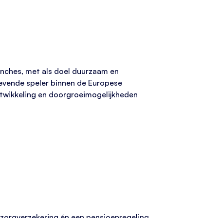
anches, met als doel duurzaam en
gevende speler binnen de Europese
twikkeling en doorgroeimogelijkheden
 zorgverzekering én een pensioenregeling