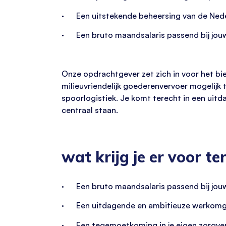
· Een uitstekende beheersing van de Neder
· Een bruto maandsalaris passend bij jouw
Onze opdrachtgever zet zich in voor het bi
milieuvriendelijk goederenvervoer mogelij
spoorlogistiek. Je komt terecht in een ui
centraal staan.
wat krijg je er voor te
· Een bruto maandsalaris passend bij jouw
· Een uitdagende en ambitieuze werkomgevi
· Een tegemoetkoming in je eigen zorgverz