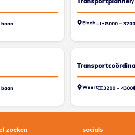
Transportplanner/
Eindhoven
 baan
3000 – 320
Transportcoördin
Weert
 baan
3200 – 4300
el zoeken
socials