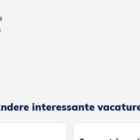
2
l
ndere interessante vacatur