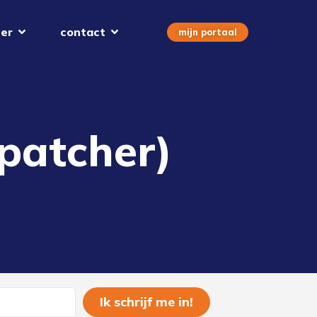
er
contact
mijn portaal
patcher)