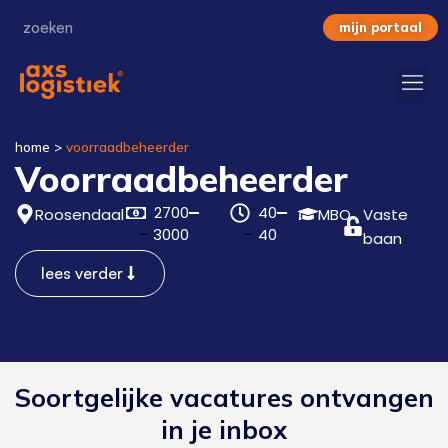
mijn portaal
home
>
voorraadbeheerder
Voorraadbeheerder
2700
40
Roosendaal
MBO
Vaste
3000
40
baan
lees verder
Soortgelijke vacatures ontvangen
in je inbox