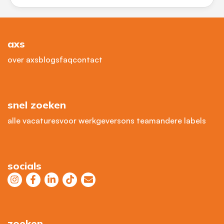
axs
over axs
blogs
faq
contact
snel zoeken
alle vacatures
voor werkgevers
ons team
andere labels
socials
zoeken