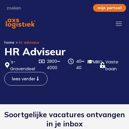
mijn portaal
home
>
hr adviseur
HR Adviseur
2800
40
's-
MBO
Vaste
4000
40
Gravendeel
baan
lees verder
Soortgelijke vacatures ontvangen
in je inbox