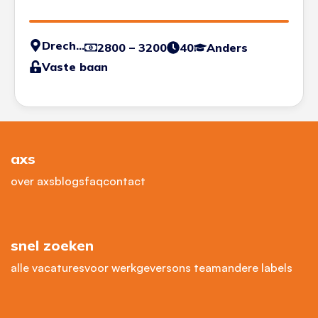
Drechtsteden
2800 – 3200
40
Anders
Vaste baan
axs
over axs
blogs
faq
contact
snel zoeken
alle vacatures
voor werkgevers
ons team
andere labels