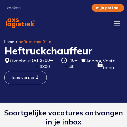
mijn portaal
home
>
heftruckchauffeur
Heftruckchauffeur
2700
40
Ulvenhout
Anders
Vaste
3300
40
baan
lees verder
Soortgelijke vacatures ontvangen
in je inbox