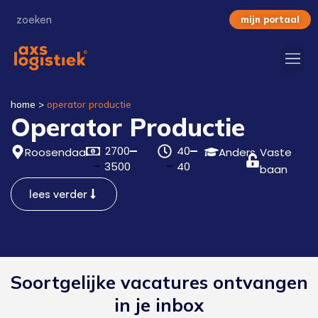
mijn portaal
home
>
operator productie
Operator Productie
2700
40
Roosendaal
Anders
Vaste
3500
40
baan
lees verder
Soortgelijke vacatures ontvangen
in je inbox