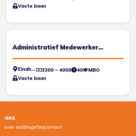
Vaste baan
Administratief Medewerker
Transport
Eindhoven
3300 – 4000
40
MBO
Vaste baan
axs
over axs
blogs
faq
contact