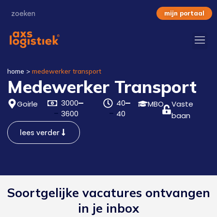
mijn portaal
home
>
medewerker transport
Medewerker Transport
3000
40
Goirle
MBO
Vaste
3600
40
baan
lees verder
Soortgelijke vacatures ontvangen
in je inbox