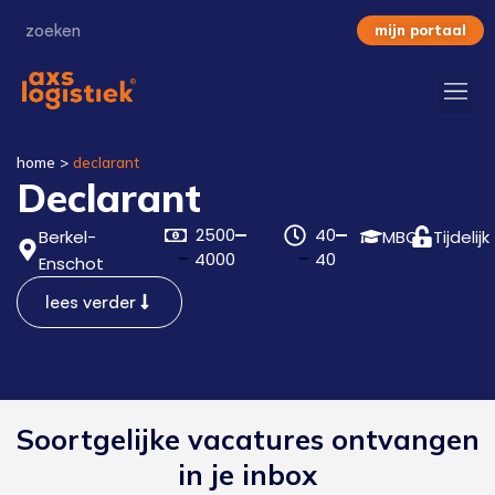
mijn portaal
home
>
declarant
Declarant
2500
40
Berkel-
MBO
Tijdelijk
4000
40
Enschot
lees verder
Soortgelijke vacatures ontvangen
in je inbox