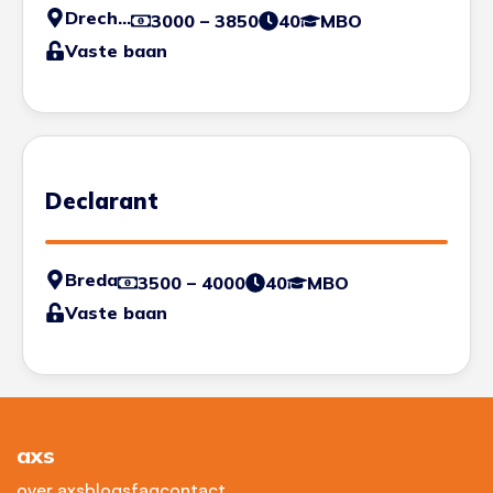
Drechtsteden
3000 – 3850
40
MBO
Vaste baan
Declarant
Breda
3500 – 4000
40
MBO
Vaste baan
axs
over axs
blogs
faq
contact