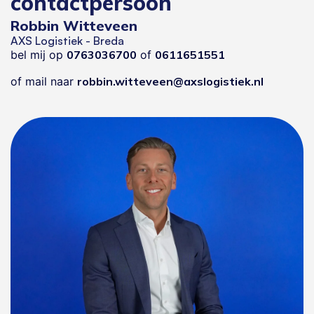
contactpersoon
Robbin Witteveen
AXS Logistiek - Breda
bel mij op
0763036700
of
0611651551
of mail naar
robbin.witteveen@axslogistiek.nl