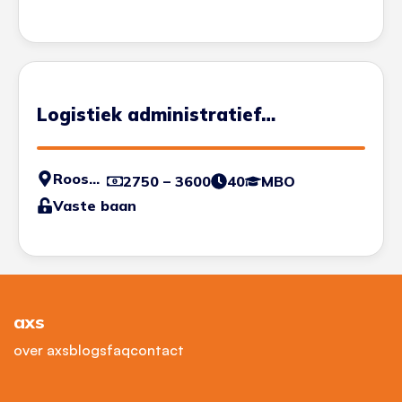
Logistiek administratief
medewerker
Roosendaal
2750 – 3600
40
MBO
Vaste baan
axs
over axs
blogs
faq
contact