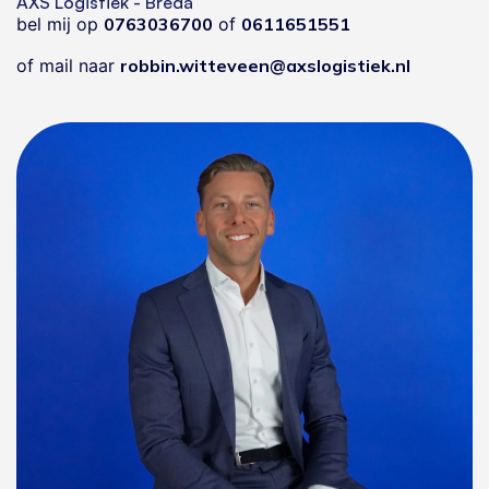
AXS Logistiek - Breda
bel mij op
0763036700
of
0611651551
of mail naar
robbin.witteveen@axslogistiek.nl