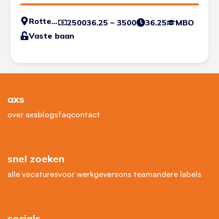
Rotterdam
250036.25 – 3500
36.25
MBO
Vaste baan
axs
over axs
blogs
faq
contact
snel zoeken
alle vacatures
voor werkgevers
ons team
andere labels
socials