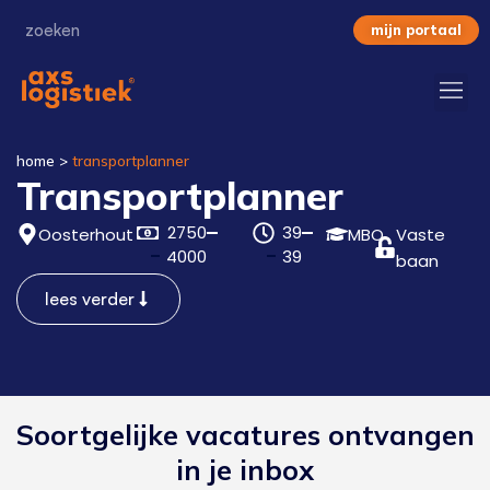
mijn portaal
home
>
transportplanner
Transportplanner
2750
39
Oosterhout
MBO
Vaste
4000
39
baan
lees verder
Soortgelijke vacatures ontvangen
in je inbox