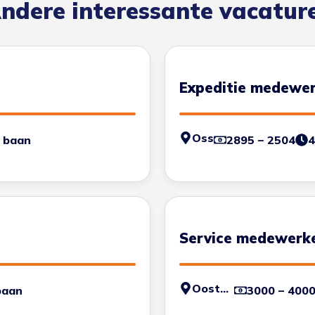
ndere interessante vacatur
Expeditie medewe
Oss
 baan
2895 – 2504
4
Service medewerk
Oosterhout
baan
3000 – 400