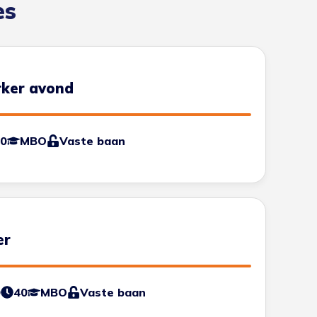
es
rker avond
0
MBO
Vaste baan
er
0
40
MBO
Vaste baan