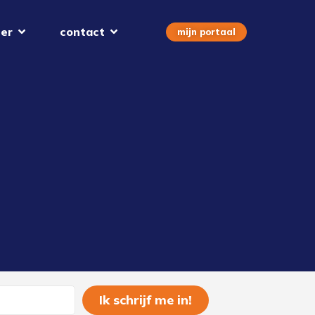
er
contact
mijn portaal