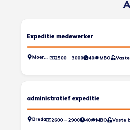
A
Expeditie medewerker
Moerdijk
2500 – 3000
40
MBO
Vaste
administratief expeditie
Breda
2600 – 2900
40
MBO
Vaste 