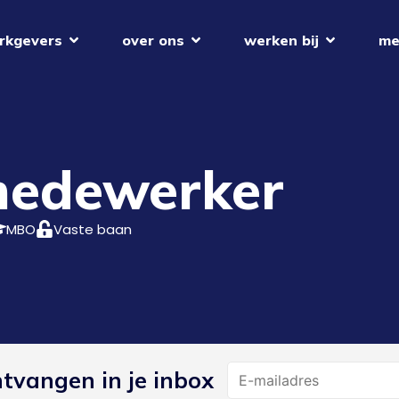
rkgevers
over ons
werken bij
me
medewerker
MBO
Vaste baan
Name
ntvangen in je inbox