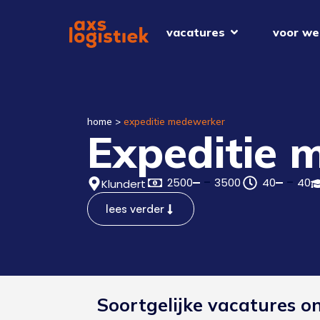
vacatures
voor we
home
>
expeditie medewerker
Expeditie 
2500
3500
40
40
Klundert
lees verder
Soortgelijke vacatures o