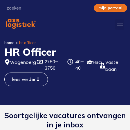
mijn portaal
home
>
hr officer
HR Officer
2750
40
Wagenberg
HBO
Vaste
3750
40
baan
lees verder
Soortgelijke vacatures ontvangen
in je inbox