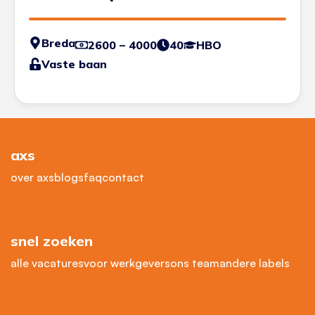
Breda
2600 – 4000
40
HBO
Vaste baan
axs
over axs
blogs
faq
contact
snel zoeken
alle vacatures
voor werkgevers
ons team
andere labels