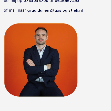
bel mij op
0763036700
of
0615457493
of mail naar
grad.damen@axslogistiek.nl