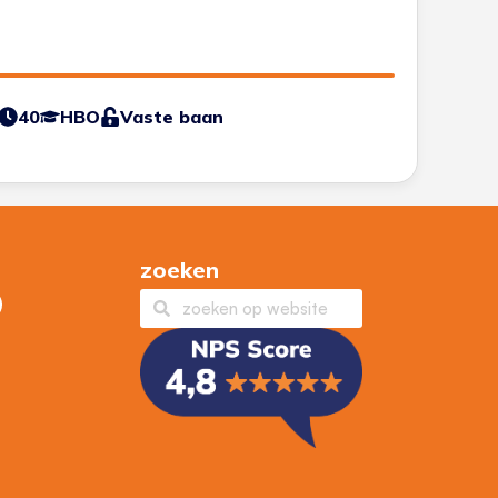
40
HBO
Vaste baan
zoeken