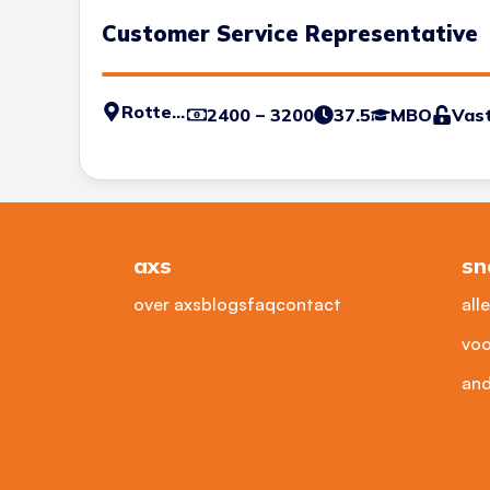
Customer Service Representative
Rotterdam
2400 – 3200
37.5
MBO
Vas
axs
sn
over axs
blogs
faq
contact
all
voo
and