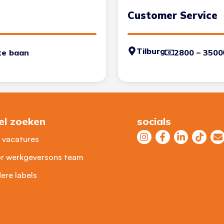
Customer Service
Tilburg
te baan
2800 – 3500
el zoeken
socials
e vacatures
r werkgevers
ons team
ere labels