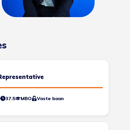
es
Representative
0
37.5
MBO
Vaste baan