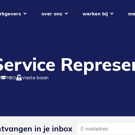
rkgevers
over ons
werken bij
me
ervice Represe
0
HBO
Vaste baan
Name
ntvangen in je inbox