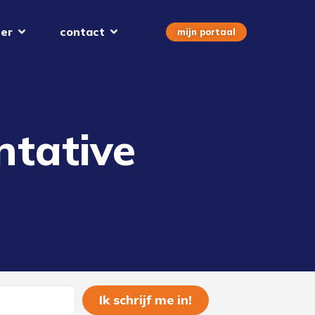
er
contact
mijn portaal
ntative