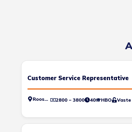
A
Customer Service Representative
Roosendaal
2800 – 3800
40
HBO
Vaste