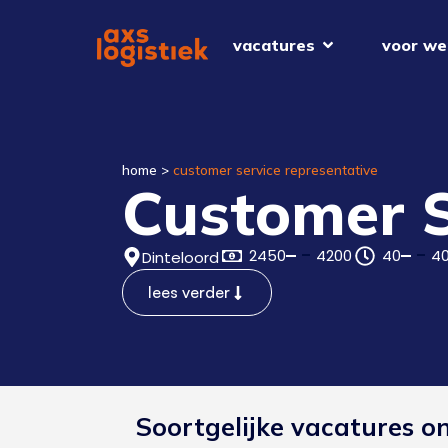
vacatures
voor we
home
>
customer service representative
Customer S
2450
4200
40
4
Dinteloord
lees verder
Soortgelijke vacatures o