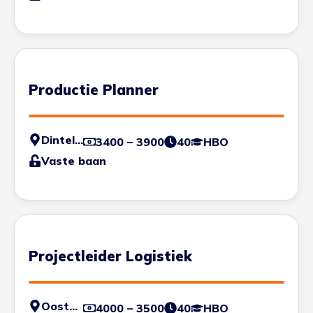
Productie Planner
Dinteloord
3400 – 3900
40
HBO
Vaste baan
Projectleider Logistiek
Oosterhout
4000 – 3500
40
HBO