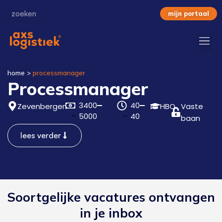
mijn portaal
home
>
processmanager
Processmanager
3400
40
Zevenbergen
HBO
Vaste
5000
40
baan
lees verder
Soortgelijke vacatures ontvangen
in je inbox