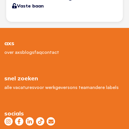
Vaste baan
axs
over axs
blogs
faq
contact
snel zoeken
alle vacatures
voor werkgevers
ons team
andere labels
socials