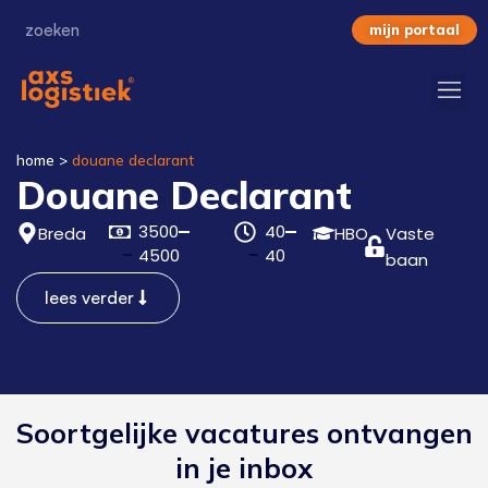
mijn portaal
home
>
douane declarant
Douane Declarant
3500
40
Breda
HBO
Vaste
4500
40
baan
lees verder
Soortgelijke vacatures ontvangen
in je inbox