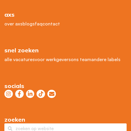
axs
over axs
blogs
faq
contact
snel zoeken
alle vacatures
voor werkgevers
ons team
andere labels
socials
zoeken