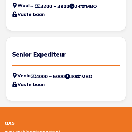
Waalwijk
3200 – 3900
24
MBO
Vaste baan
Senior Expediteur
Venlo
4000 – 5000
40
MBO
Vaste baan
axs
over axs
blogs
faq
contact