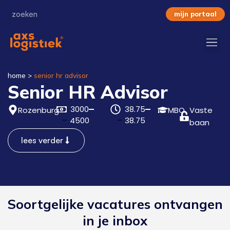
mijn portaal
home
>
senior hr advisor
Senior HR Advisor
3000
38.75
Rozenburg
MBO
Vaste
4500
38.75
baan
lees verder
Soortgelijke vacatures ontvangen
in je inbox