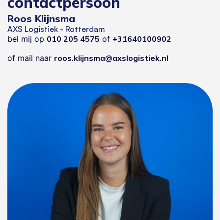
contactpersoon
Roos Klijnsma
AXS Logistiek - Rotterdam
bel mij op
010 205 4575
of
+31640100902
of mail naar
roos.klijnsma@axslogistiek.nl