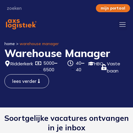
mijn portaal
home
>
warehouse manager
Warehouse Manager
5000
40
Ridderkerk
HBO
Vaste
6500
40
baan
lees verder
Soortgelijke vacatures ontvangen
in je inbox