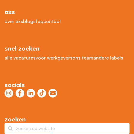
axs
over axs
blogs
faq
contact
snel zoeken
alle vacatures
voor werkgevers
ons team
andere labels
socials
zoeken