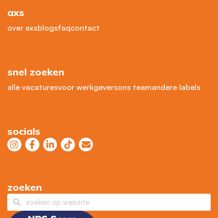
axs
over axs
blogs
faq
contact
snel zoeken
alle vacatures
voor werkgevers
ons team
andere labels
socials
zoeken