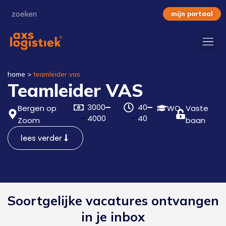
mijn portaal
home
>
teamleider vas
Teamleider VAS
3000
40
Bergen op
WO
Vaste
4000
40
Zoom
baan
lees verder
Soortgelijke vacatures ontvangen
in je inbox