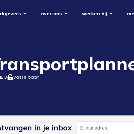
rkgevers
over ons
werken bij
me
Transportplann
MBO
Vaste baan
Name
ntvangen in je inbox