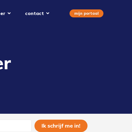
er
contact
mijn portaal
er