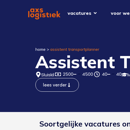
vacatures
voor we
home
>
assistent transportplanner
Assistent 
2500
4500
40
40
Sluiskil
lees verder
Soortgelijke vacatures o