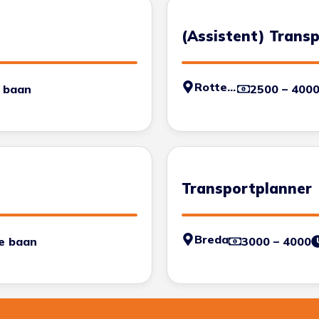
(Assistent) Trans
Rotterdam
 baan
2500 – 400
Transportplanner
Breda
e baan
3000 – 4000