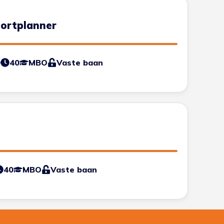
portplanner
0
40
MBO
Vaste baan
40
MBO
Vaste baan