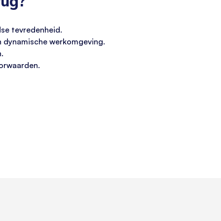
rug?
dse tevredenheid.
en dynamische werkomgeving.
.
oorwaarden.