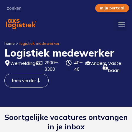
mijn portaal
home
>
logistiek medewerker
Logistiek medewerker
2900
40
Wemeldinge
Anders
Vaste
3300
40
baan
lees verder
Soortgelijke vacatures ontvangen
in je inbox