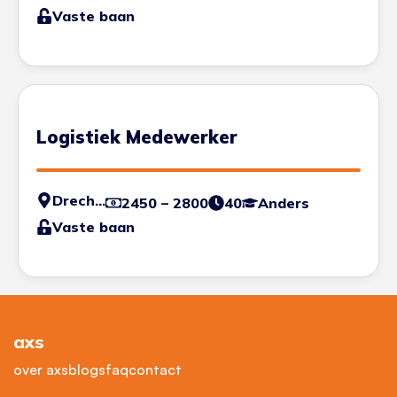
Vaste baan
Logistiek Medewerker
Drechtsteden
2450 – 2800
40
Anders
Vaste baan
axs
over axs
blogs
faq
contact