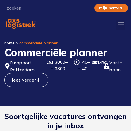
mijn portaal
home
>
commerciële planner
Commerciële planner
3000
40
Europoort
MBO
Vaste
3800
40
Rotterdam
baan
lees verder
Soortgelijke vacatures ontvangen
in je inbox