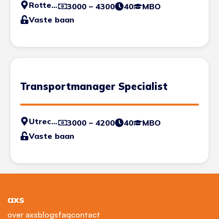
Rotterdam
3000 – 4300
40
MBO
Vaste baan
Transportmanager Specialist
Utrecht
3000 – 4200
40
MBO
Vaste baan
axs
over axs
blogs
faq
contact