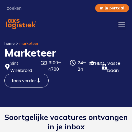
mijn portaal
home
>
marketeer
Marketeer
3100
24
Sint
HBO
Vaste
4700
24
Willebrord
baan
lees verder
Soortgelijke vacatures ontvangen
in je inbox