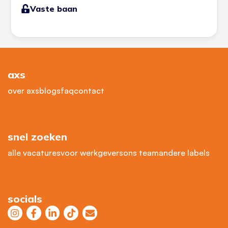
Vaste baan
axs
over axs
blogs
faq
contact
snel zoeken
alle vacatures
voor werkgevers
ons team
andere labels
socials