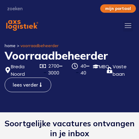
mijn portaal
home
>
voorraadbeheerder
Voorraadbeheerder
2700
40
Breda
MBO
Vaste
3000
40
Noord
baan
lees verder
Soortgelijke vacatures ontvangen
in je inbox