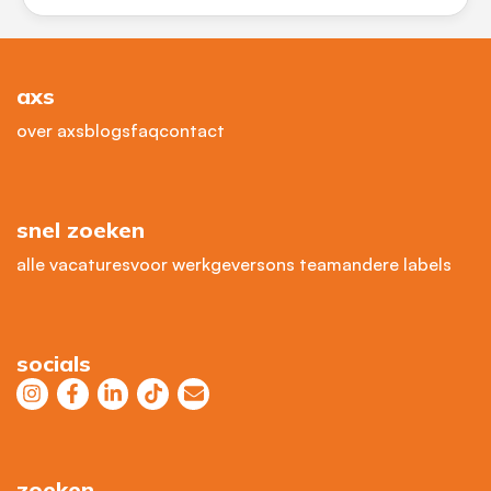
axs
over axs
blogs
faq
contact
snel zoeken
alle vacatures
voor werkgevers
ons team
andere labels
socials
zoeken