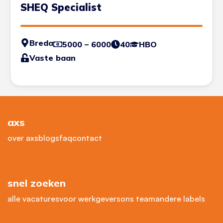
SHEQ Specialist
Breda
5000 – 6000
40
HBO
Vaste baan
axs
over axs
blogs
faq
contact
snel zoeken
alle vacatures
voor werkgevers
ons team
andere labels