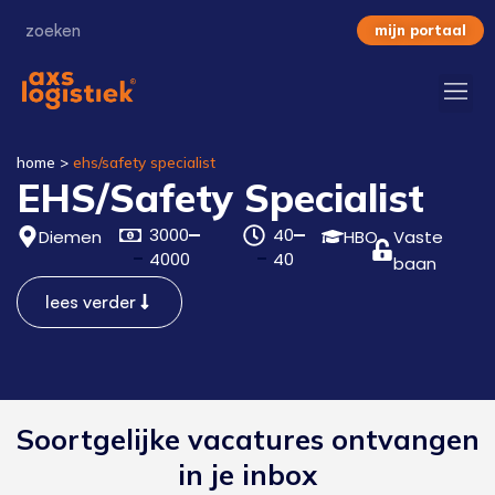
mijn portaal
home
>
ehs/safety specialist
EHS/Safety Specialist
3000
40
Diemen
HBO
Vaste
4000
40
baan
lees verder
Soortgelijke vacatures ontvangen
in je inbox