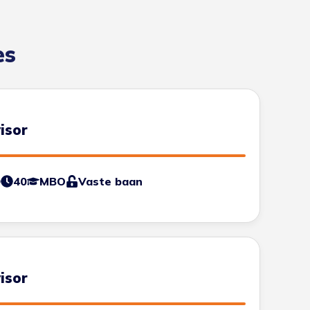
es
isor
0
40
MBO
Vaste baan
isor