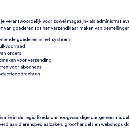
 je verantwoordelijk voor zowel magazijn- als administratie
st van goederen tot het verzendklaar maken van bestellingen
komende goederen in het systeem
bulkvoorraad
van orders
edmaken voor verzending
cten voor abonnees
roductieopdrachten
nisatie in de regio Breda die hoogwaardige diergeneesmidde
verd aan dierenspeciaalzaken, groothandels en webshops do