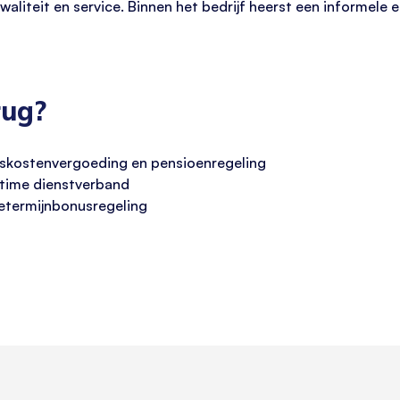
liteit en service. Binnen het bedrijf heerst een informele 
rug?
iskostenvergoeding en pensioenregeling
ltime dienstverband
getermijnbonusregeling