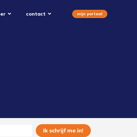
er
contact
mijn portaal