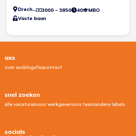
Drechtsteden
3000 – 3850
40
MBO
Vaste baan
axs
over axs
blogs
faq
contact
snel zoeken
alle vacatures
voor werkgevers
ons team
andere labels
socials