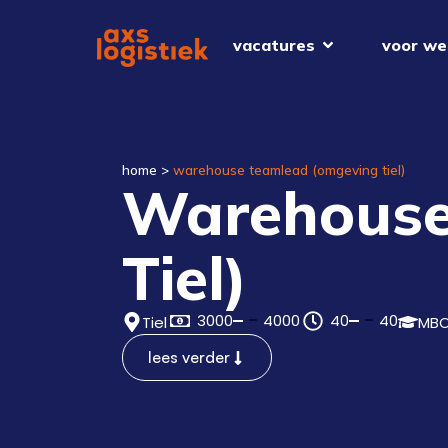
vacatures
voor we
home
>
warehouse teamlead (omgeving tiel)
Warehouse
Tiel)
3000
4000
40
40
Tiel
MB
lees verder