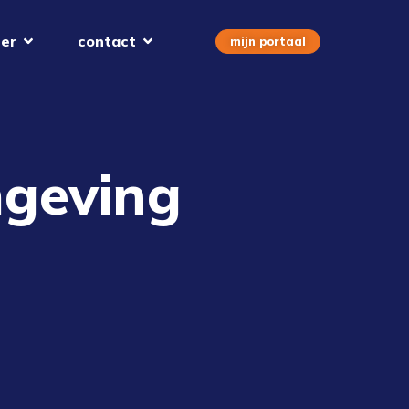
er
contact
mijn portaal
geving