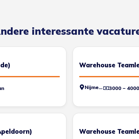
ndere interessante vacatur
de)
Warehouse Teamle
Nijmegen
an
3000 – 400
peldoorn)
Warehouse Teamle