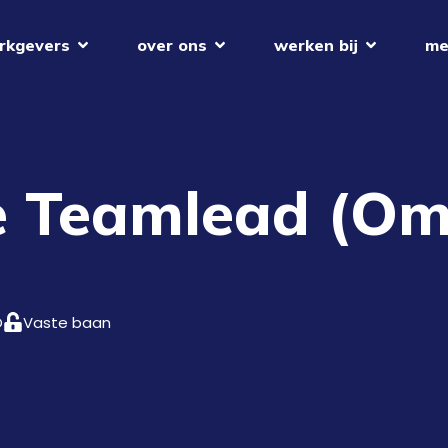
rkgevers
over ons
werken bij
me
 Teamlead (Om
O
Vaste baan