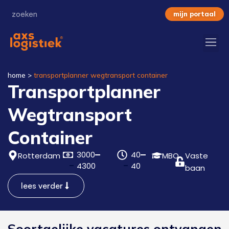
mijn portaal
home
>
transportplanner wegtransport container
Transportplanner
Wegtransport
Container
3000
40
Rotterdam
MBO
Vaste
4300
40
baan
lees verder
Soortgelijke vacatures ontvangen