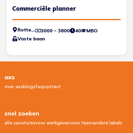
Commerciële planner
Rotterdam
3000 – 3800
40
MBO
Vaste baan
axs
over axs
blogs
faq
contact
snel zoeken
alle vacatures
voor werkgevers
ons team
andere labels