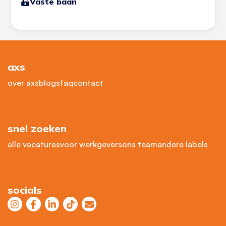
Vaste baan
axs
over axs
blogs
faq
contact
snel zoeken
alle vacatures
voor werkgevers
ons team
andere labels
socials