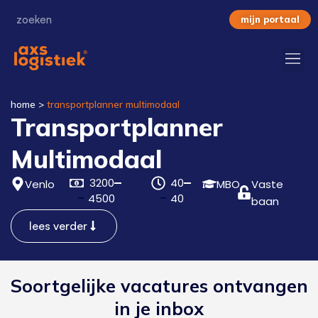
mijn portaal
home
>
transportplanner multimodaal
Transportplanner
Multimodaal
3200
40
Venlo
MBO
Vaste
4500
40
baan
lees verder
Soortgelijke vacatures ontvangen
in je inbox