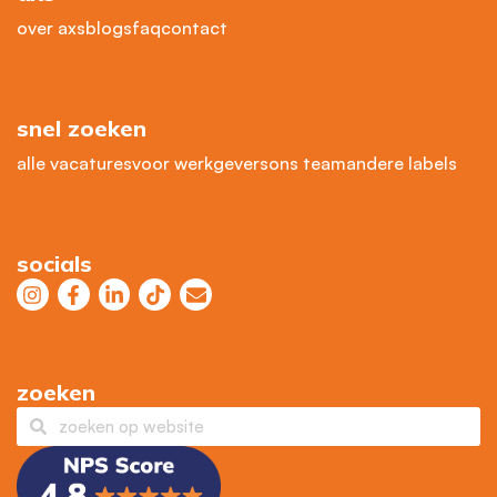
over axs
blogs
faq
contact
snel zoeken
alle vacatures
voor werkgevers
ons team
andere labels
socials
zoeken