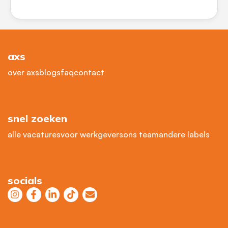
axs
over axs
blogs
faq
contact
snel zoeken
alle vacatures
voor werkgevers
ons team
andere labels
socials