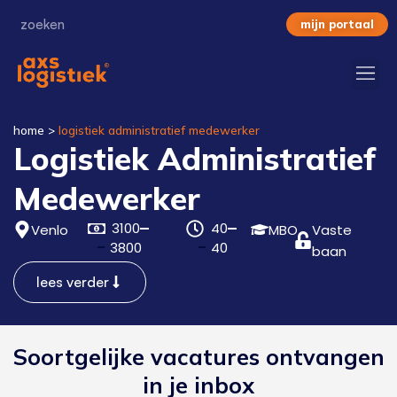
mijn portaal
home
>
logistiek administratief medewerker
Logistiek Administratief
Medewerker
3100
40
Venlo
MBO
Vaste
3800
40
baan
lees verder
Soortgelijke vacatures ontvangen
in je inbox