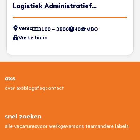
Logistiek Administratief
Medewerker
Venlo
3100 – 3800
40
MBO
Vaste baan
axs
over axs
blogs
faq
contact
snel zoeken
alle vacatures
voor werkgevers
ons team
andere labels