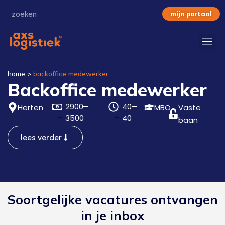
mijn portaal
home
>
backoffice medewerker
Backoffice medewerker
2900
40
Herten
MBO
Vaste
3500
40
baan
lees verder
Soortgelijke vacatures ontvangen
in je inbox